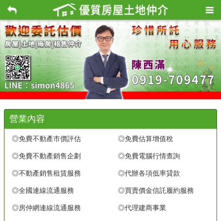
營業內容
◎免費不動產市價評估
◎免費估算增值稅
◎免費不動產銷售企劃
◎免費電腦行情查詢
◎不動產銷售租賃服務
◎代辦各項低率貸款
◎全國連線流通服務
◎買賣價金信託履約服務
◎房仲網連線流通服務
◎代理建商事業