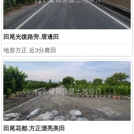
田尾光復路旁.厝邊田
地形方正.近3分農田
田尾花都.方正漂亮美田