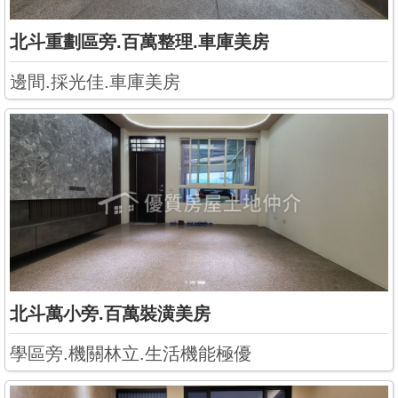
北斗重劃區旁.百萬整理.車庫美房
邊間.採光佳.車庫美房
北斗萬小旁.百萬裝潢美房
學區旁.機關林立.生活機能極優