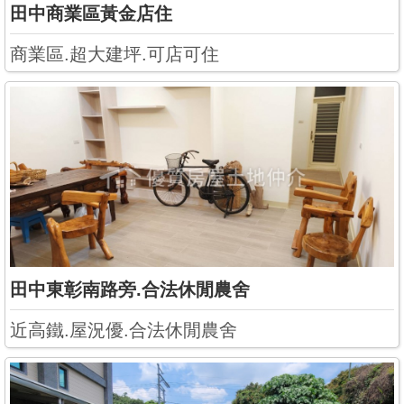
田中商業區黃金店住
商業區.超大建坪.可店可住
田中東彰南路旁.合法休閒農舍
近高鐵.屋況優.合法休閒農舍