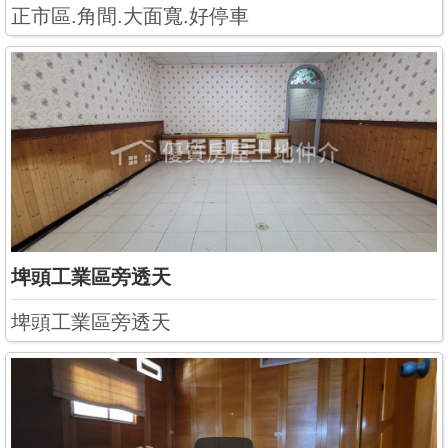
正市區.角間.大面寬.好停車
埤頭工業區旁透天
埤頭工業區旁透天