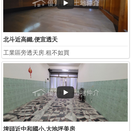
北斗近高鐵.便宜透天
工業區旁透天房.租不如買
埤頭近中和國小.大地坪美房