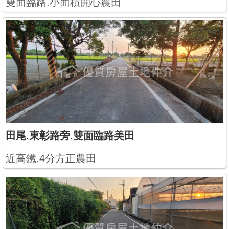
雙面臨路.小面積開心農田
田尾.東彰路旁.雙面臨路美田
近高鐵.4分方正農田