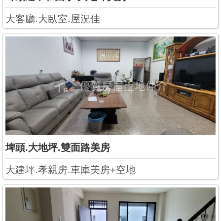
大客廳.大臥室.屋況佳
埤頭.大地坪.雙面路美房
大建坪.孝親房.車庫美房+空地