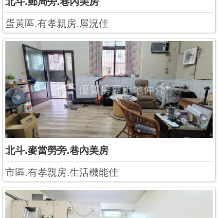
北斗.郵局旁.巷內美房
蛋黃區.有孝親房.屋況佳
北斗.麥當勞旁.巷內美房
市區.有孝親房.生活機能佳