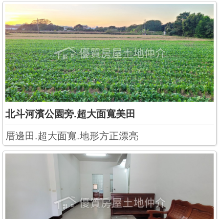
北斗河濱公園旁.超大面寬美田
厝邊田.超大面寬.地形方正漂亮