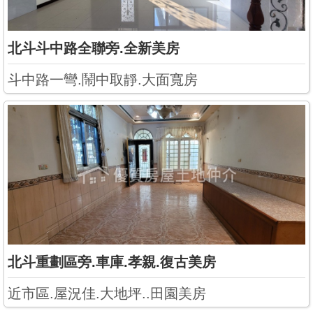
北斗斗中路全聯旁.全新美房
斗中路一彎.鬧中取靜.大面寬房
北斗重劃區旁.車庫.孝親.復古美房
近市區.屋況佳.大地坪..田園美房