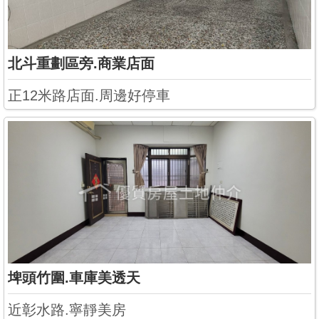
北斗重劃區旁.商業店面
正12米路店面.周邊好停車
埤頭竹圍.車庫美透天
近彰水路.寧靜美房