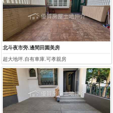
北斗夜市旁.邊間田園美房
超大地坪.自有車庫.可孝親房