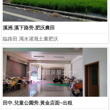
溪洲.溪下路旁.肥沃農田
臨路田.濁水灌溉土囊肥沃
田中.兒童公園旁.黃金店面~出租