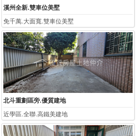
溪州全新.雙車位美墅
免千萬.大面寬.雙車位美墅
北斗重劃區旁.優質建地
近學區.全聯.高鐵美建地