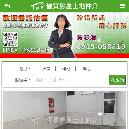
房屋
建地
農地
類型：
關鍵字：
查詢