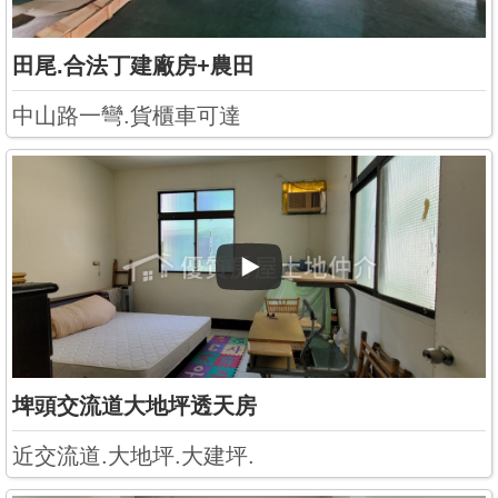
田尾.合法丁建廠房+農田
中山路一彎.貨櫃車可達
埤頭交流道大地坪透天房
近交流道.大地坪.大建坪.