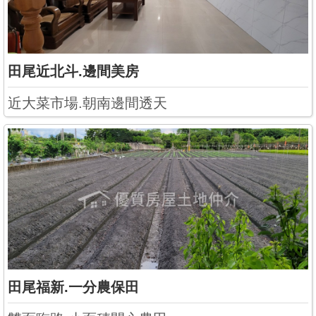
田尾近北斗.邊間美房
近大菜市場.朝南邊間透天
田尾福新.一分農保田