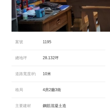
案號
1195
總地坪
28.132坪
道路寬度/約
10米
格局
4房2廳3衛
主要建材
鋼筋混凝土造