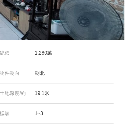
總價
1,280萬
物件朝向
朝北
土地深度/約
19.1米
樓層
1~3