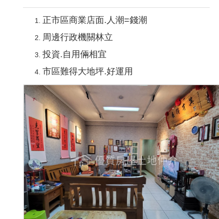
正市區商業店面.人潮=錢潮
周邊行政機關林立
投資.自用倆相宜
市區難得大地坪.好運用