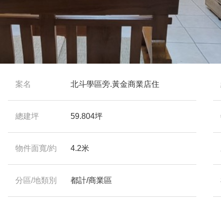
案名
北斗學區旁.黃金商業店住
總建坪
59.804坪
物件面寬/約
4.2米
分區/地類別
都計/商業區